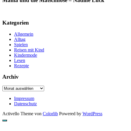
Mama und die Matschhose – Nadine Luck
Kategorien
Allgemein
Alltag
Spielen
Reisen mit Kind
Kindermode
Lesen
Rezepte
Archiv
Archiv
Impressum
Datenschutz
Activello Theme von
Colorlib
Powered by
WordPress