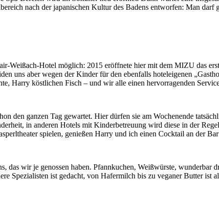
lbereich nach der japanischen Kultur des Badens entworfen: Man darf g
air-Weißach-Hotel möglich: 2015 eröffnete hier mit dem MIZU das ers
iden uns aber wegen der Kinder für den ebenfalls hoteleigenen „Gasth
Ente, Harry köstlichen Fisch – und wir alle einen hervorragenden Serv
on den ganzen Tag gewartet. Hier dürfen sie am Wochenende tatsächlich
nderheit, in anderen Hotels mit Kinderbetreuung wird diese in der Re
erltheater spielen, genießen Harry und ich einen Cocktail an der Bar u
ns, das wir je genossen haben. Pfannkuchen, Weißwürste, wunderbar dra
re Spezialisten ist gedacht, von Hafermilch bis zu veganer Butter ist a