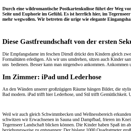
Durch eine wildromantische Postkartenkulisse führt der Weg v
Seite und Euphorie im Gefühl. Es ist herrlich hier, im Tegernseer
mehr wegwollen. Wir betreten die urige wie elegante Eingangsha
Diese Gastfreundschaft von der ersten Se
Die Empfangsdame im feschen Dirndl drückt den Kindern gleich zwei
Formalitäten erledigen. Als wir uns umdrehen, sitzen auch Kinder sam
uns bedienen. Besser kann man nirgendwo ankommen. Ankommen un
Im Zimmer: iPad und Lederhose
An den Wänden unserer großzügigen Räume hängen Bilder, die stylische
Bad modern. iPad trifft hier Lederhose, und Stil trifft Gemütlichkei
Weil wir auch gleich Schwimmbecken und Wellnessbereich erkunden wol
schwitzen wir Erwachsenen in Sauna und Dampfbad, frieren im Knei
Tegernseer Landschaft blicken können. Die Kinder haben Spaß im abge
beziehungsweise zu entspannen: Der bislang 1000 Quadratmeter groß