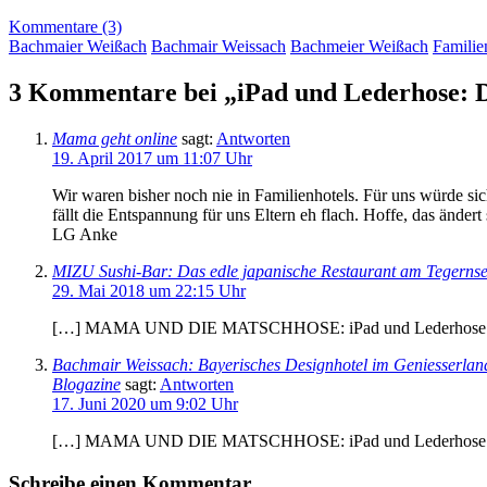
Kommentare (3)
Bachmaier Weißach
Bachmair Weissach
Bachmeier Weißach
Familie
3 Kommentare bei „iPad und Lederhose: D
Mama geht online
sagt:
Antworten
19. April 2017 um 11:07 Uhr
Wir waren bisher noch nie in Familienhotels. Für uns würde sich
fällt die Entspannung für uns Eltern eh flach. Hoffe, das ändert
LG Anke
MIZU Sushi-Bar: Das edle japanische Restaurant am Tegerns
29. Mai 2018 um 22:15 Uhr
[…] MAMA UND DIE MATSCHHOSE: iPad und Lederhose: Das 
Bachmair Weissach: Bayerisches Designhotel im Geniesserla
Blogazine
sagt:
Antworten
17. Juni 2020 um 9:02 Uhr
[…] MAMA UND DIE MATSCHHOSE: iPad und Lederhose: Das 
Schreibe einen Kommentar