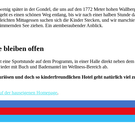
enig später in der Gondel, die uns auf den 1772 Meter hohen Wallberg b
geht es einen schönen Weg entlang, bis wir nach einer halben Stunde da
eichten Mittagessen suchen sich die Kinder Stecken, und wir marschie
chimmernden See ziehen. Ein atemberaubender Anblick.
 bleiben offen
 eine Sportstunde auf dem Programm, in einer Halle direkt neben dem Ho
wieder mit Buch und Bademantel im Wellness-Bereich ab.
ösen und doch so kinderfreundlichen Hotel geht natürlich viel zu 
uf der hauseigenen Homepage
.