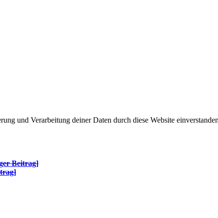
herung und Verarbeitung deiner Daten durch diese Website einverstande
ger Beitrag]
trag]