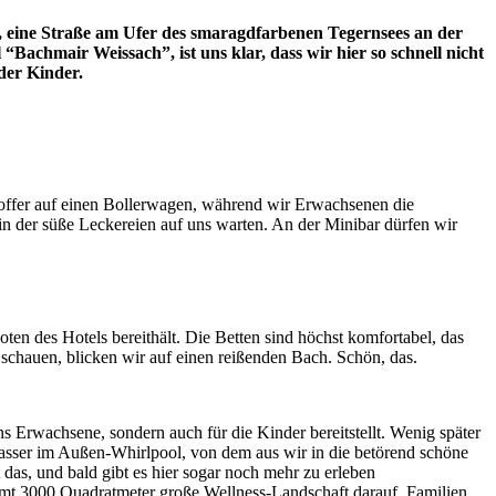
 eine Straße am Ufer des smaragdfarbenen Tegernsees an der
 “Bachmair Weissach”, ist uns klar, dass wir hier so schnell nicht
der Kinder.
Koffer auf einen Bollerwagen, während wir Erwachsenen die
 in der süße Leckereien auf uns warten. An der Minibar dürfen wir
en des Hotels bereithält. Die Betten sind höchst komfortabel, das
 schauen, blicken wir auf einen reißenden Bach. Schön, das.
 Erwachsene, sondern auch für die Kinder bereitstellt. Wenig später
ser im Außen-Whirlpool, von dem aus wir in die betörend schöne
as, und bald gibt es hier sogar noch mehr zu erleben
mt 3000 Quadratmeter große Wellness-Landschaft darauf, Familien