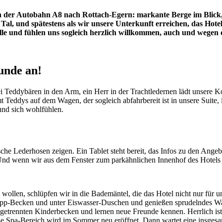
on der Autobahn A8 nach Rottach-Egern: markante Berge im Blick,
 Tal, und spätestens als wir unsere Unterkunft erreichen, das Hotel
lle und fühlen uns sogleich herzlich willkommen, auch und wegen 
kunde an!
 Teddybären in den Arm, ein Herr in der Trachtledernen lädt unsere 
t Teddys auf dem Wagen, der sogleich abfahrbereit ist in unsere Suite,
d sich wohlfühlen.
 Lederhosen zeigen. Ein Tablet steht bereit, das Infos zu den Angebot
t. Und wenn wir aus dem Fenster zum parkähnlichen Innenhof des Hotels
len, schlüpfen wir in die Bademäntel, die das Hotel nicht nur für uns
pp-Becken und unter Eiswasser-Duschen und genießen sprudelndes Was
trennten Kinderbecken und lernen neue Freunde kennen. Herrlich ist d
e Spa-Bereich wird im Sommer neu eröffnet. Dann wartet eine insgesa