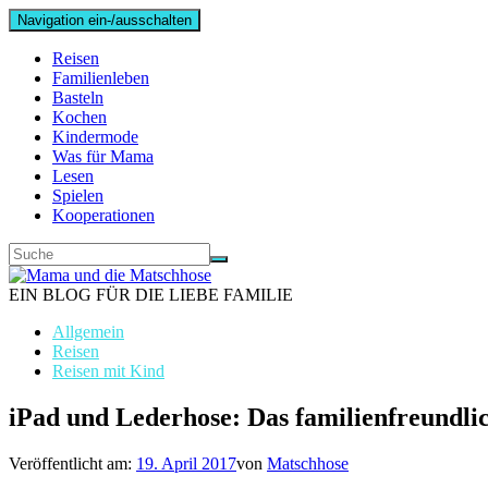
Navigation ein-/ausschalten
Reisen
Familienleben
Basteln
Kochen
Kindermode
Was für Mama
Lesen
Spielen
Kooperationen
EIN BLOG FÜR DIE LIEBE FAMILIE
Allgemein
Reisen
Reisen mit Kind
iPad und Lederhose: Das familienfreundl
Veröffentlicht am:
19. April 2017
von
Matschhose