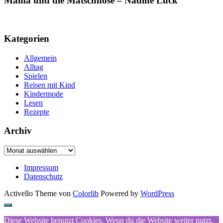
Mama und die Matschhose – Nadine Luck
Kategorien
Allgemein
Alltag
Spielen
Reisen mit Kind
Kindermode
Lesen
Rezepte
Archiv
Archiv
Impressum
Datenschutz
Activello Theme von
Colorlib
Powered by
WordPress
Diese Website benutzt Cookies. Wenn du die Website weiter nutzt,