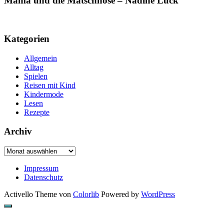
Mama und die Matschhose – Nadine Luck
Kategorien
Allgemein
Alltag
Spielen
Reisen mit Kind
Kindermode
Lesen
Rezepte
Archiv
Archiv
Impressum
Datenschutz
Activello Theme von
Colorlib
Powered by
WordPress