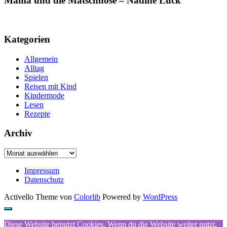
Mama und die Matschhose – Nadine Luck
Kategorien
Allgemein
Alltag
Spielen
Reisen mit Kind
Kindermode
Lesen
Rezepte
Archiv
Archiv
Impressum
Datenschutz
Activello Theme von
Colorlib
Powered by
WordPress
Diese Website benutzt Cookies. Wenn du die Website weiter nutzt,