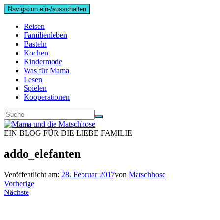
Navigation ein-/ausschalten
Reisen
Familienleben
Basteln
Kochen
Kindermode
Was für Mama
Lesen
Spielen
Kooperationen
EIN BLOG FÜR DIE LIEBE FAMILIE
addo_elefanten
Veröffentlicht am:
28. Februar 2017
von
Matschhose
Vorherige
Nächste