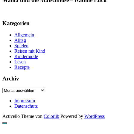
Mama und die Matschhose – Nadine Luck
Kategorien
Allgemein
Alltag
Spielen
Reisen mit Kind
Kindermode
Lesen
Rezepte
Archiv
Archiv
Impressum
Datenschutz
Activello Theme von
Colorlib
Powered by
WordPress