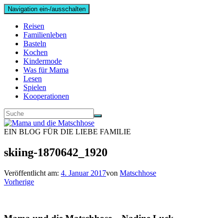
Navigation ein-/ausschalten
Reisen
Familienleben
Basteln
Kochen
Kindermode
Was für Mama
Lesen
Spielen
Kooperationen
EIN BLOG FÜR DIE LIEBE FAMILIE
skiing-1870642_1920
Veröffentlicht am:
4. Januar 2017
von
Matschhose
Vorherige