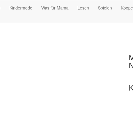
n
Kindermode
Was für Mama
Lesen
Spielen
Koope
M
N
K