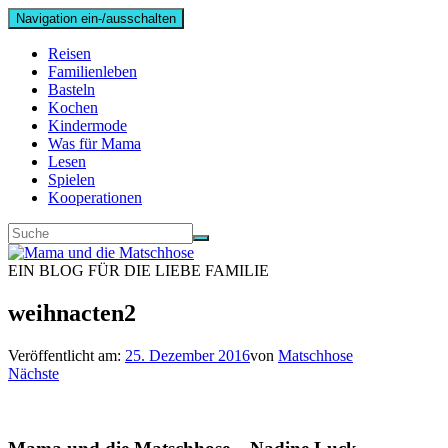
Navigation ein-/ausschalten
Reisen
Familienleben
Basteln
Kochen
Kindermode
Was für Mama
Lesen
Spielen
Kooperationen
EIN BLOG FÜR DIE LIEBE FAMILIE
weihnacten2
Veröffentlicht am:
25. Dezember 2016
von
Matschhose
Nächste