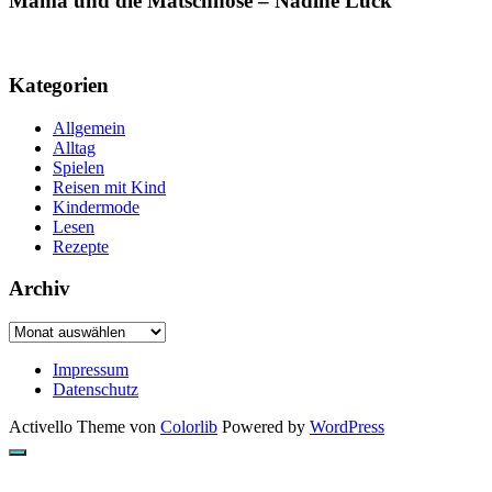
Mama und die Matschhose – Nadine Luck
Kategorien
Allgemein
Alltag
Spielen
Reisen mit Kind
Kindermode
Lesen
Rezepte
Archiv
Archiv
Impressum
Datenschutz
Activello Theme von
Colorlib
Powered by
WordPress