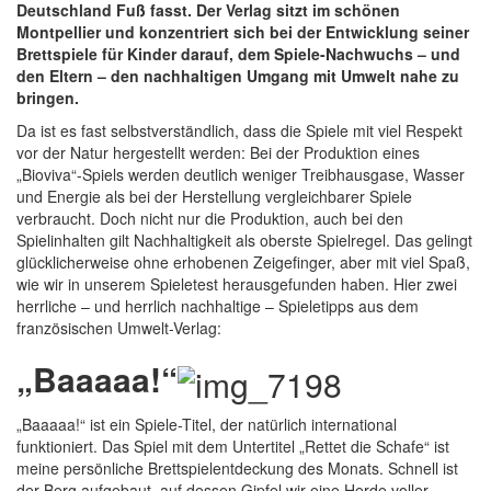
Deutschland Fuß fasst. Der Verlag sitzt im schönen
Montpellier und konzentriert sich bei der Entwicklung seiner
Brettspiele für Kinder darauf, dem Spiele-Nachwuchs – und
den Eltern – den nachhaltigen Umgang mit Umwelt nahe zu
bringen.
Da ist es fast selbstverständlich, dass die Spiele mit viel Respekt
vor der Natur hergestellt werden: Bei der Produktion eines
„Bioviva“-Spiels werden deutlich weniger Treibhausgase, Wasser
und Energie als bei der Herstellung vergleichbarer Spiele
verbraucht. Doch nicht nur die Produktion, auch bei den
Spielinhalten gilt Nachhaltigkeit als oberste Spielregel. Das gelingt
glücklicherweise ohne erhobenen Zeigefinger, aber mit viel Spaß,
wie wir in unserem Spieletest herausgefunden haben. Hier zwei
herrliche – und herrlich nachhaltige – Spieletipps aus dem
französischen Umwelt-Verlag:
„
Baaaaa!“
„Baaaaa!“ ist ein Spiele-Titel, der natürlich international
funktioniert. Das Spiel mit dem Untertitel „Rettet die Schafe“ ist
meine persönliche Brettspielentdeckung des Monats. Schnell ist
der Berg aufgebaut, auf dessen Gipfel wir eine Herde voller