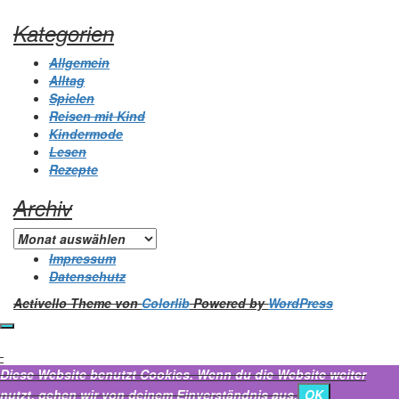
Kategorien
Allgemein
Alltag
Spielen
Reisen mit Kind
Kindermode
Lesen
Rezepte
Archiv
Archiv
Impressum
Datenschutz
Activello Theme von
Colorlib
Powered by
WordPress
Diese Website benutzt Cookies. Wenn du die Website weiter
nutzt, gehen wir von deinem Einverständnis aus.
OK