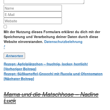
Mit der Nutzung dieses Formulars erklärst du dich mit der
Speicherung und Verarbeitung deiner Daten durch diese
Website einverstanden.
Datenschutzbelehrung
*
Beitrags-
Rezept: Apfelplätzchen – fruchtig, locker, herrlich!
[Vorheriger Beitrag]
Navigation
Rezept: Süßkartoffel-Gnocchi mit Rucola und Ofentomaten
[Nächster Beitrag]
Mama und die Matschhose – Nadine
Luck