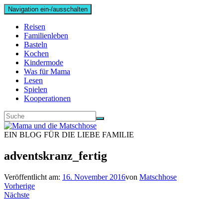
Navigation ein-/ausschalten
Reisen
Familienleben
Basteln
Kochen
Kindermode
Was für Mama
Lesen
Spielen
Kooperationen
EIN BLOG FÜR DIE LIEBE FAMILIE
adventskranz_fertig
Veröffentlicht am:
16. November 2016
von
Matschhose
Vorherige
Nächste