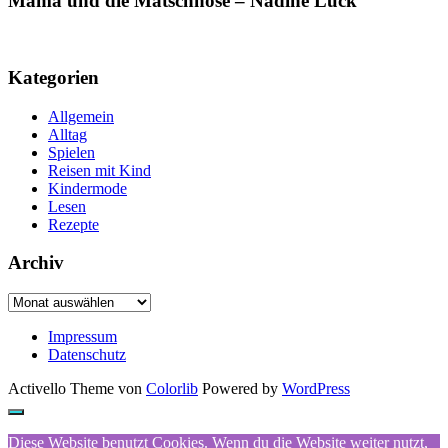
Mama und die Matschhose – Nadine Luck
Kategorien
Allgemein
Alltag
Spielen
Reisen mit Kind
Kindermode
Lesen
Rezepte
Archiv
Archiv
Impressum
Datenschutz
Activello Theme von
Colorlib
Powered by
WordPress
Diese Website benutzt Cookies. Wenn du die Website weiter nutzt,