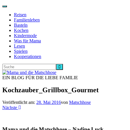
Navigation
ein-/ausschalten
Reisen
Familienleben
Basteln
Kochen
Kindermode
Was für Mama
Lesen
Spielen
Kooperationen
EIN BLOG FÜR DIE LIEBE FAMILIE
Kochzauber_Grillbox_Gourmet
Veröffentlicht am:
28. Mai 2016
von
Matschhose
Nächste
Mama und die Matschhose – Nadine Luck