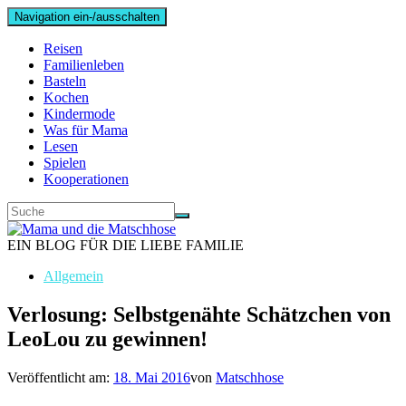
Navigation ein-/ausschalten
Reisen
Familienleben
Basteln
Kochen
Kindermode
Was für Mama
Lesen
Spielen
Kooperationen
EIN BLOG FÜR DIE LIEBE FAMILIE
Allgemein
Verlosung: Selbstgenähte Schätzchen von
LeoLou zu gewinnen!
Veröffentlicht am:
18. Mai 2016
von
Matschhose