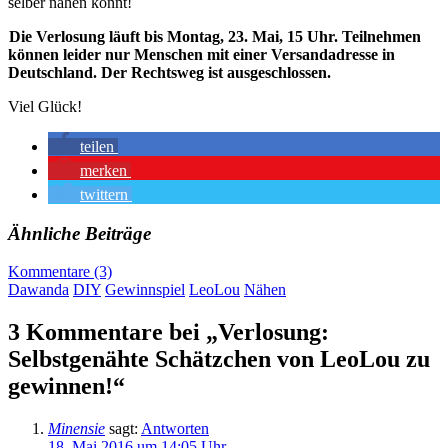
selber nähen könnt!
Die Verlosung läuft bis Montag, 23. Mai, 15 Uhr. Teilnehmen
können leider nur Menschen mit einer Versandadresse in
Deutschland. Der Rechtsweg ist ausgeschlossen.
Viel Glück!
teilen
merken
twittern
Ähnliche Beiträge
Kommentare (3)
Dawanda
DIY
Gewinnspiel
LeoLou
Nähen
3 Kommentare bei „Verlosung:
Selbstgenähte Schätzchen von LeoLou zu
gewinnen!“
Minensie
sagt:
Antworten
18. Mai 2016 um 14:05 Uhr