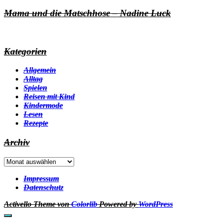
Mama und die Matschhose – Nadine Luck
Kategorien
Allgemein
Alltag
Spielen
Reisen mit Kind
Kindermode
Lesen
Rezepte
Archiv
Archiv
Impressum
Datenschutz
Activello Theme von
Colorlib
Powered by
WordPress