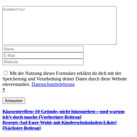
Mit der Nutzung dieses Formulars erklärst du dich mit der
Speicherung und Verarbeitung deiner Daten durch diese Website
einverstanden.
Datenschutzbelehrung
*
Beitrags-
Klassentreffen: 10 Gründe, nicht hinzugehen – und warum
ich’s doch mache [Vorheriger Beitrag]
Navigation
Rezept: Auf Euer Wohl, mit Kinderschokoladen-Likör!
[Nächster Beitrag]