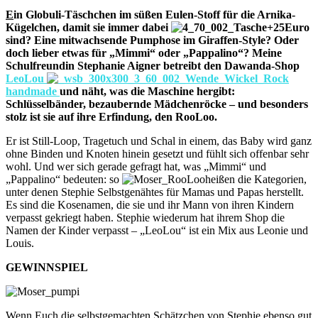
E
in Globuli-Täschchen im süßen Eulen-Stoff für die Arnika-
Kügelchen, damit sie immer dabei
sind? Eine mitwachsende Pumphose im Giraffen-Style? Oder
doch lieber etwas für „Mimmi“ oder „Pappalino“? Meine
Schulfreundin Stephanie Aigner betreibt den Dawanda-Shop
LeoLou
handmade
und näht, was die Maschine hergibt:
Schlüsselbänder, bezaubernde Mädchenröcke – und besonders
stolz ist sie auf ihre Erfindung, den RooLoo.
Er ist Still-Loop, Tragetuch und Schal in einem, das Baby wird ganz
ohne Binden und Knoten hinein gesetzt und fühlt sich offenbar sehr
wohl. Und wer sich gerade gefragt hat, was „Mimmi“ und
„Pappalino“ bedeuten: so
heißen die Kategorien,
unter denen Stephie Selbstgenähtes für Mamas und Papas herstellt.
Es sind die Kosenamen, die sie und ihr Mann von ihren Kindern
verpasst gekriegt haben. Stephie wiederum hat ihrem Shop die
Namen der Kinder verpasst – „LeoLou“ ist ein Mix aus Leonie und
Louis.
GEWINNSPIEL
Wenn Euch die selbstgemachten Schätzchen von Stephie ebenso gut