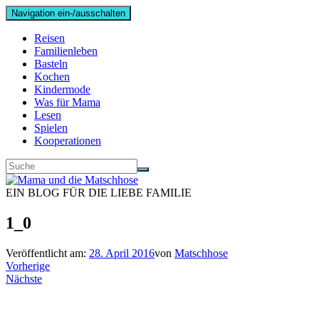
Navigation ein-/ausschalten
Reisen
Familienleben
Basteln
Kochen
Kindermode
Was für Mama
Lesen
Spielen
Kooperationen
EIN BLOG FÜR DIE LIEBE FAMILIE
1_0
Veröffentlicht am:
28. April 2016
von
Matschhose
Vorherige
Nächste