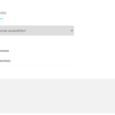
HIV
iv
ressum
nschutz