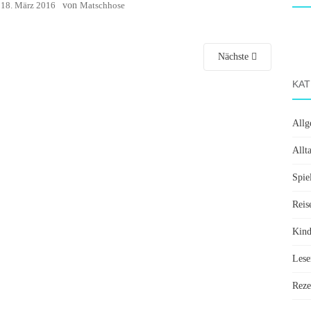
:
18. März 2016
von
Matschhose
Nächste
KAT
Allg
Allt
Spie
Reis
Kin
Lese
Reze