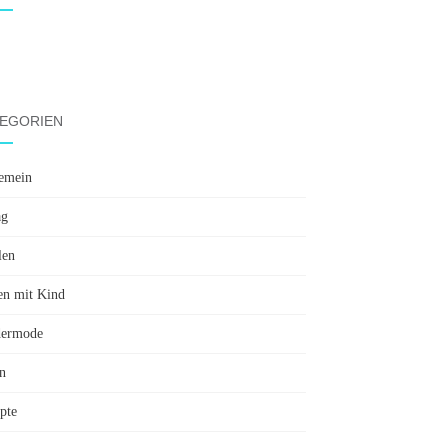
EGORIEN
emein
ag
len
en mit Kind
dermode
n
pte