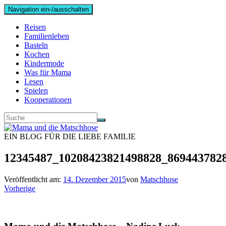
Navigation ein-/ausschalten
Reisen
Familienleben
Basteln
Kochen
Kindermode
Was für Mama
Lesen
Spielen
Kooperationen
EIN BLOG FÜR DIE LIEBE FAMILIE
12345487_10208423821498828_869443782
Veröffentlicht am:
14. Dezember 2015
von
Matschhose
Vorherige