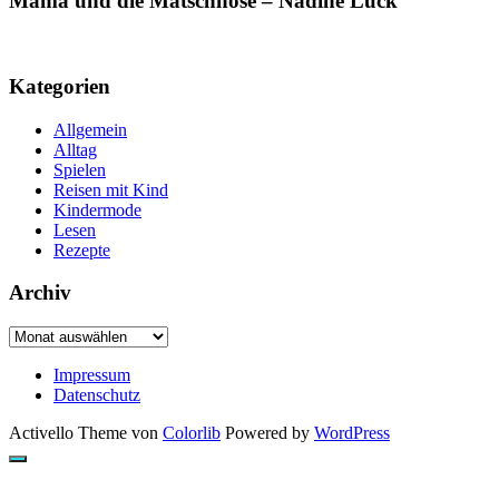
Mama und die Matschhose – Nadine Luck
Kategorien
Allgemein
Alltag
Spielen
Reisen mit Kind
Kindermode
Lesen
Rezepte
Archiv
Archiv
Impressum
Datenschutz
Activello Theme von
Colorlib
Powered by
WordPress