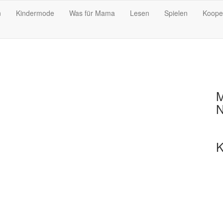
n
Kindermode
Was für Mama
Lesen
Spielen
Koope
M
N
K