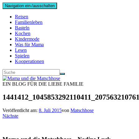
Navigation ein-/ausschalten
Reisen
Familienleben
Basteln
Kochen
Kindermode
Was für Mama
Lesen
Spielen
Kooperationen
EIN BLOG FÜR DIE LIEBE FAMILIE
1441412_1045853292110411_20756321076
Veröffentlicht am:
8. Juli 2015
von
Matschhose
Nächste