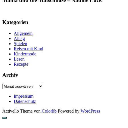
Mama und die Matschhose – Nadine Luck
Kategorien
Allgemein
Alltag
Spielen
Reisen mit Kind
Kindermode
Lesen
Rezepte
Archiv
Archiv
Impressum
Datenschutz
Activello Theme von
Colorlib
Powered by
WordPress