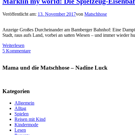
Märklin my world: Die Spielzeug-Eisenba
Veröffentlicht am:
13. November 2017
von
Matschhose
Anzeige Großes Durcheinander am Bamberger Bahnhof: Eine Dampflok f
Stadt, raus aufs Land, vorbei an satten Wiesen – und immer wieder hup
Weiterlesen
5 Kommentare
Mama und die Matschhose – Nadine Luck
Kategorien
Allgemein
Alltag
Spielen
Reisen mit Kind
Kindermode
Lesen