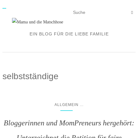
N
A
V
I
G
A
EIN BLOG FÜR DIE LIEBE FAMILIE
T
I
O
N
E
I
N
-
/
selbstständige
A
U
S
S
C
H
A
...
ALLGEMEIN
L
T
E
N
Bloggerinnen und MomPreneurs hergehört:
Unterzeichnet die Petition für faire