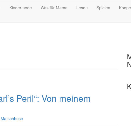
n
Kindermode
Was für Mama
Lesen
Spielen
Koope
M
N
K
rl’s Peril“: Von meinem
n
Matschhose