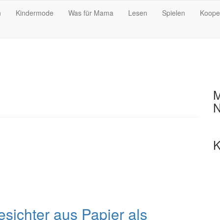
n
Kindermode
Was für Mama
Lesen
Spielen
Koope
M
N
K
sichter aus Papier als