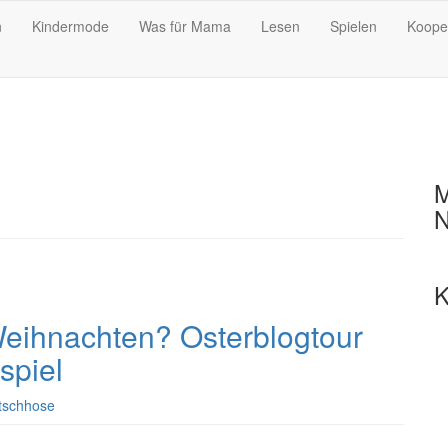
n
Kindermode
Was für Mama
Lesen
Spielen
Koope
M
N
K
 Weihnachten? Osterblogtour
spiel
tschhose