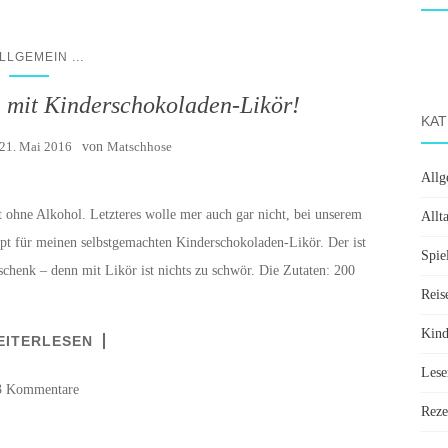
...
LLGEMEIN
, mit Kinderschokoladen-Likör!
KAT
21. Mai 2016
von
Matschhose
Allg
 ohne Alkohol. Letzteres wolle mer auch gar nicht, bei unserem
Allt
ept für meinen selbstgemachten Kinderschokoladen-Likör. Der ist
Spie
schenk – denn mit Likör ist nichts zu schwör. Die Zutaten: 200
Reis
Kin
EITERLESEN
Lese
3 Kommentare
Reze