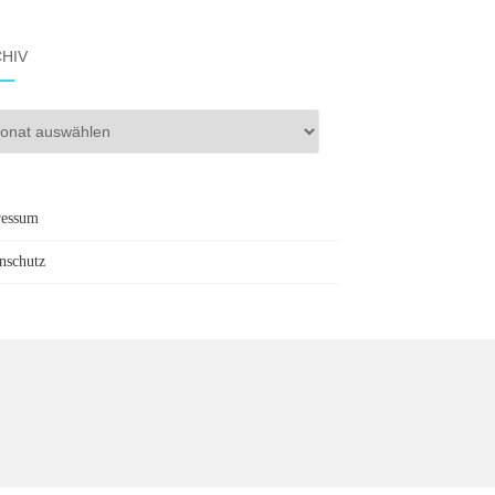
HIV
iv
ressum
nschutz