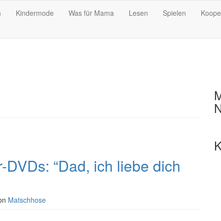
n
Kindermode
Was für Mama
Lesen
Spielen
Koope
M
N
K
-DVDs: “Dad, ich liebe dich
on
Matschhose