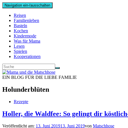
Navigation ein-/ausschalten
Reisen
Familienleben
Basteln
Kochen
Kindermode
Was für Mama
Lesen
Spielen
Kooperationen
EIN BLOG FÜR DIE LIEBE FAMILIE
Holunderblüten
Rezepte
Holler, die Waldfee: So gelingt dir köstli
Veröffentlicht am:
13. Juni 2019
13. Juni 2019
von
Matschhose