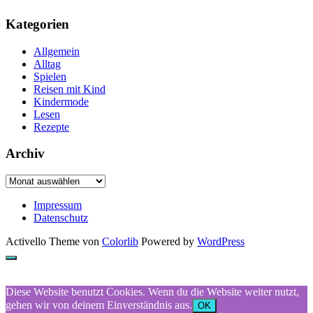
Kategorien
Allgemein
Alltag
Spielen
Reisen mit Kind
Kindermode
Lesen
Rezepte
Archiv
Archiv
Impressum
Datenschutz
Activello Theme von
Colorlib
Powered by
WordPress
Diese Website benutzt Cookies. Wenn du die Website weiter nutzt,
gehen wir von deinem Einverständnis aus.
OK