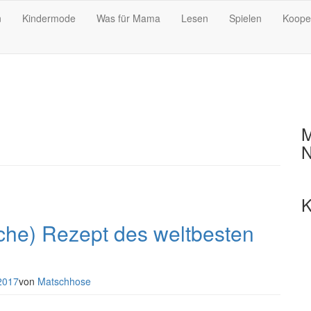
n
Kindermode
Was für Mama
Lesen
Spielen
Koope
M
N
K
che) Rezept des weltbesten
2017
von
Matschhose