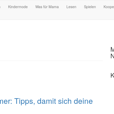
n
Kindermode
Was für Mama
Lesen
Spielen
Koope
M
N
K
er: Tipps, damit sich deine