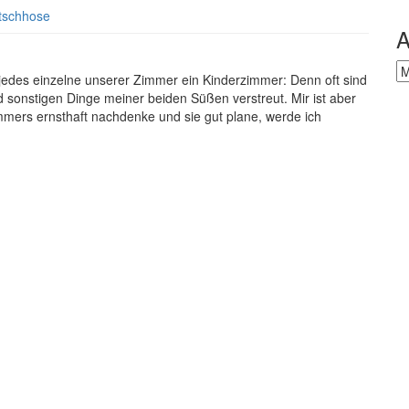
tschhose
A
Ar
edes einzelne unserer Zimmer ein Kinderzimmer: Denn oft sind
 sonstigen Dinge meiner beiden Süßen verstreut. Mir ist aber
mmers ernsthaft nachdenke und sie gut plane, werde ich