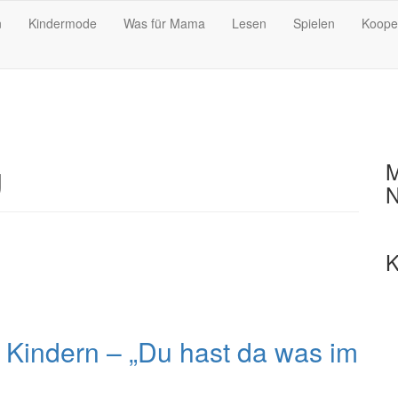
n
Kindermode
Was für Mama
Lesen
Spielen
Koope
g
M
N
K
Kindern – „Du hast da was im